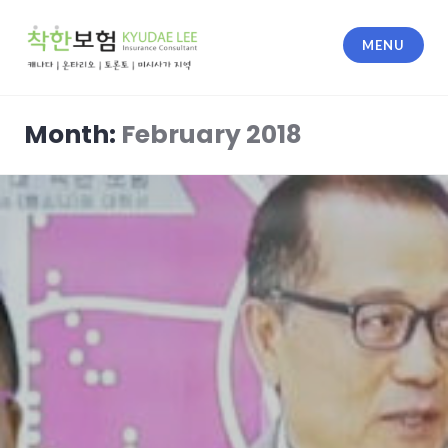
Skip
to
MENU
content
착한 보험
Month:
February 2018