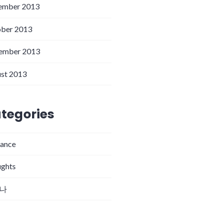
ember 2013
ber 2013
ember 2013
st 2013
tegories
rance
ghts
나