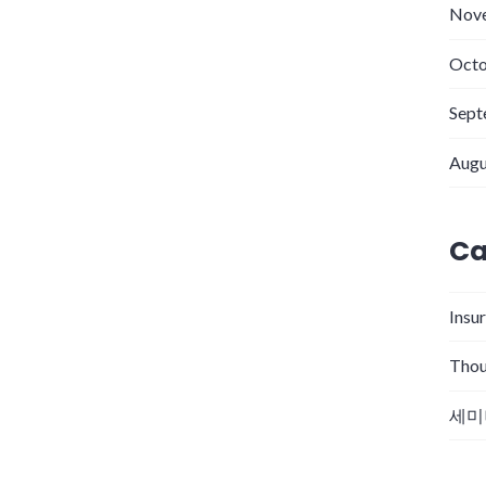
Nov
Octo
Sept
Augu
Ca
Insu
Thou
세미