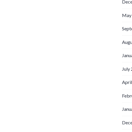
Dec
May
Sept
Augu
Janu
July
Apri
Febr
Janu
Dec