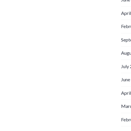
Apri
Febr
Sept
Augu
July
June
Apri
Marc
Febr