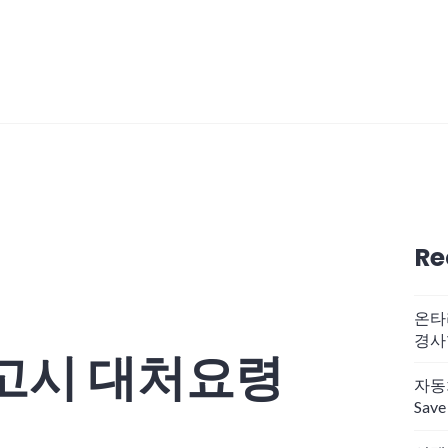
Re
온타
경사
고시 대처요령
자동차
Save