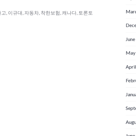
Marc
사고
,
이규대
,
자동차
,
착한보험
,
캐나다
,
토론토
Dec
June
May
Apri
Febr
Janu
Sept
Augu
June