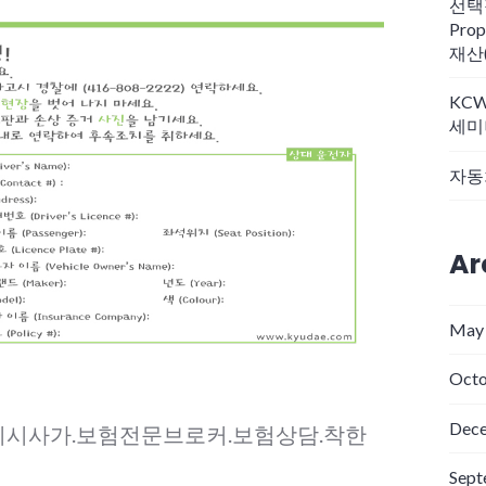
선택적
Pro
재산
KC
세미
자동
Ar
May
Octo
Dec
미시사가.보험전문브로커.보험상담.착한
Sept