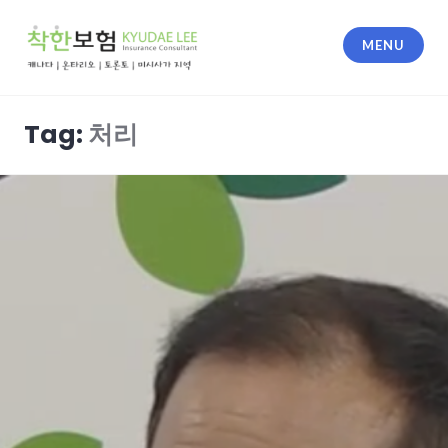
Skip
to
MENU
content
착한 보험
Tag:
처리