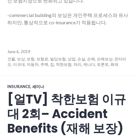
인 보험시장으로 변화되고 있습니다.
-commercial building의 보상은 개인주택 프로세스와 유사
하지만, 통상적으로 co-insurance가 적용됩니다.
June 6, 2019
건물
,
보상
,
보험
,
보험료
,
빌딩보험
,
상업
,
손실
,
손해
,
손해보상
,
온타리
오
,
이규대
,
자동차
,
주택
,
집
,
착한보험
,
처리
,
캐나다
,
토론토
,
화재
INSURANCE
,
세미나
[얼TV] 착한보험 이규
대 2회– Accident
Benefits (재해 보장)