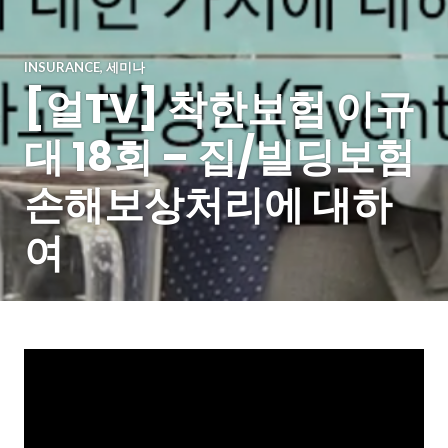
INSURANCE
,
세미나
[얼TV] 착한보험 이규
대 18회 – 집/빌딩보험
손해보상처리에 대하
여