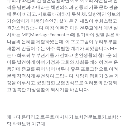
우리가 33년의 긴 결혼생활하면서도 서로의 자존감과 인
격을 남편과 아내라는 체면의식과 전통적 가족 문화 관습
에 묻어 버리고, 서로를 배려하지 못한 채, 일방적인 양보의
가슴앓이가 미풍양속인양 살아 온 긴 세월이 후회스럽고
원망스러웠습니다. 마침 이무렵 마침 천주교에서 매년 실
시하는 ME(Marriage Encounter)에 참가하여 정말 많은 하
나님의 은혜를 체험하였는데, 이 프로그램이 우리부부를
새롭게 만들어 주는 아주 특별한 계기가 되었습니다. ME
는 대화로써 부부관계를 개선하고 혼인생활의 참다운 의
미를 발견하게 하여 가정과 교회와 사회를 쇄신하려는 운
동인데 종교를 뛰어 넘어 너무나 좋은 프로그램으로 여려
분께 강력하게 추천하여 드립니다. 사랑과 평화가 있는 가
정을 이루시고, 균형잡힌 보험인식으로 여러분의 안정되
고 행복한 가정생활이 되시기를 바랍니다.
캐나다.온타리오.토론토.미시사가.보험전문브로커.보험상
담.착한보험.이규대